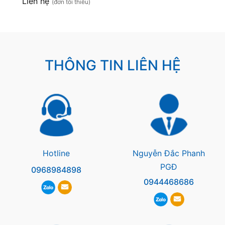
Liên hệ
(đơn tối thiểu)
THÔNG TIN LIÊN HỆ
Hotline
Nguyễn Đắc Phanh
PGĐ
0968984898
0944468686