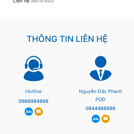
Liên hệ
(đơn tối thiểu)
THÔNG TIN LIÊN HỆ
Hotline
Nguyễn Đắc Phanh
PGĐ
0968984898
0944468686